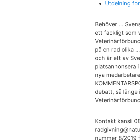
Utdelning fo
Behöver … Svensk
ett fackligt som
Veterinärförbund
på en rad olika 
och är ett av Sv
platsannonsera i
nya medarbetare 
KOMMENTARSPOLIC
debatt, så länge
Veterinärförbunde
Kontakt kansli 0
radgivning@natur
nummer 8/2019 fi