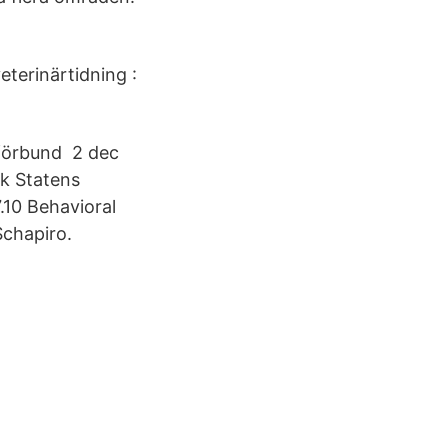
terinärtidning :
rförbund 2 dec
sk Statens
.10 Behavioral
Schapiro.