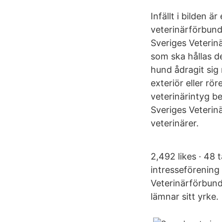
Infällt i bilden 
veterinärförbund
Sveriges Veterin
som ska hållas de
hund ådragit sig
exteriör eller rör
veterinärintyg b
Sveriges Veterinä
veterinärer.
2,492 likes · 48 
intresseförening
Veterinärförbunde
lämnar sitt yrke.