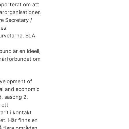
pporterat om att
varorganisationen
e Secretary /
ges
urvetarna, SLA
und är en ideell,
rinärförbundet om
evelopment of
ial and economic
d, säsong 2,
 ett
rit i kontakt
t. Här finns en
å flera områden.