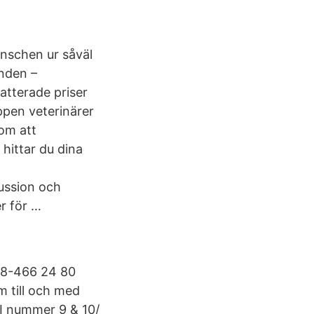
nschen ur såväl
anden –
atterade priser
ppen veterinärer
nom att
hittar du dina
ussion och
r för …
 08-466 24 80
 till och med
I nummer 9 & 10/