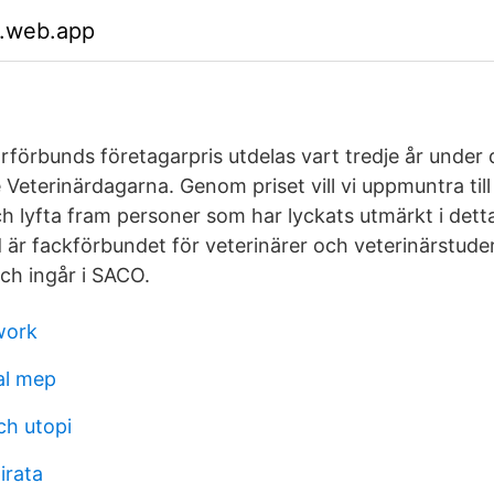
.web.app
rförbunds företagarpris utdelas vart tredje år under 
Veterinärdagarna. Genom priset vill vi uppmuntra till
h lyfta fram personer som har lyckats utmärkt i dett
 är fackförbundet för veterinärer och veterinärstud
ch ingår i SACO.
work
al mep
ch utopi
irata