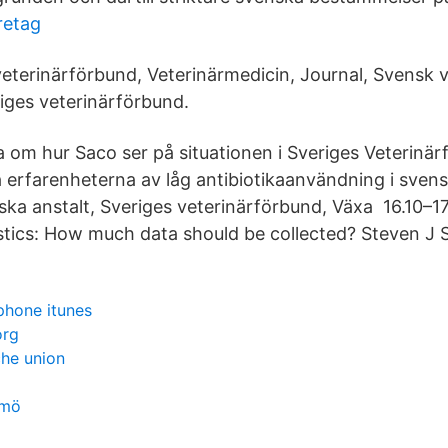
retag
eterinärförbund, Veterinärmedicin, Journal, Svensk ve
riges veterinärförbund.
a om hur Saco ser på situationen i Sveriges Veterinä
erfarenheterna av låg antibiotikaanvändning i sven
ska anstalt, Sveriges veterinärförbund, Växa 16.10–17
istics: How much data should be collected? Steven J 
phone itunes
org
che union
lmö