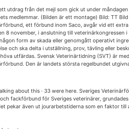
är ett utdrag från det mejl som gick ut under måndagen 
ets medlemmar. (Bilden är ett montage) Bild: TT Bild 
ärförbund, ett förbund inom Saco, avgår vid ett extr
n 8 november, i anslutning till veterinärkongressen i
 någon form av skada eller genomgått operativt ing
else och ska delta i utställning, prov, tävling eller bes
ehöva utfärdas. Svensk Veterinärtidning (SVT) är med
rförbund. Den är landets största regelbundet utgivna 
talking about this · 33 were here. Sveriges Veterinärf
 och fackförbund för Sveriges veterinärer, grundade
t pekar även ut jourarbetstiderna som en faktor till 