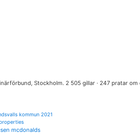
inärförbund, Stockholm. 2 505 gillar · 247 pratar om 
dsvalls kommun 2021
properties
usen mcdonalds