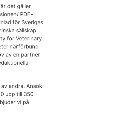
är det gäller
rsionen/ PDF-
blad för Sveriges
cinska sällskap
ty for Veterinary
eterinärförbund
ov av en partner
daktionella
 av andra. Ansök
 upp till 350
bjuder vi på