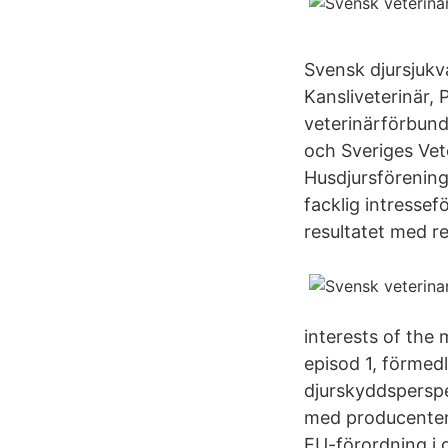
Svensk djursjukv
Kansliveterinär,
veterinärförbund
och Sveriges Vet
Husdjursförening
facklig intresse
resultatet med 
interests of the
episod 1, förmedl
djurskyddsperspe
med producenten
EU-förordning i 