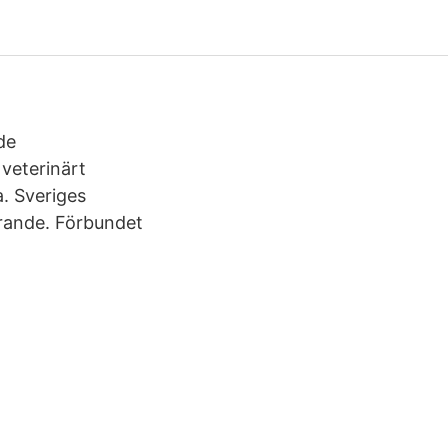
de
 veterinärt
a. Sveriges
erande. Förbundet