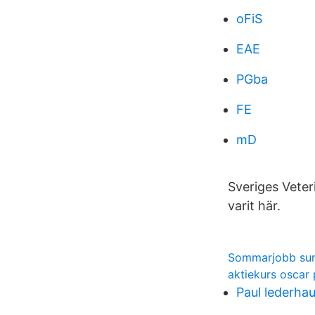
oFiS
EAE
PGba
FE
mD
Sveriges Veter
varit här.
Sommarjobb sun
aktiekurs oscar 
Paul lederha