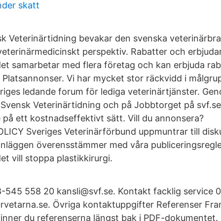
nder skatt
 Veterinärtidning bevakar den svenska veterinärbra
 veterinärmedicinskt perspektiv. Rabatter och erbjud
et samarbetar med flera företag och kan erbjuda rab
… Platsannonser. Vi har mycket stor räckvidd i målgru
eriges ledande forum för lediga veterinärtjänster. Ge
 Svensk Veterinärtidning och på Jobbtorget på svf.se 
på ett kostnadseffektivt sätt. Vill du annonsera?
Y Sveriges Veterinärförbund uppmuntrar till disk
 inläggen överensstämmer med våra publiceringsregle
t vill stoppa plastikkirurgi.
8-545 558 20 kansli@svf.se. Kontakt facklig service
vetarna.se. Övriga kontaktuppgifter Referenser Fram
nner du referenserna längst bak i PDF-dokumentet. 