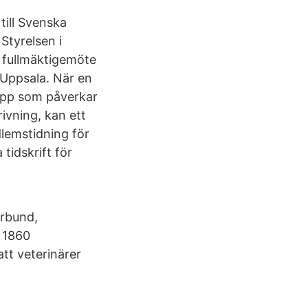
till Svenska
Styrelsen i
a fullmäktigemöte
 Uppsala. När en
repp som påverkar
krivning, kan ett
lemstidning för
tidskrift för
örbund,
s 1860
att veterinärer