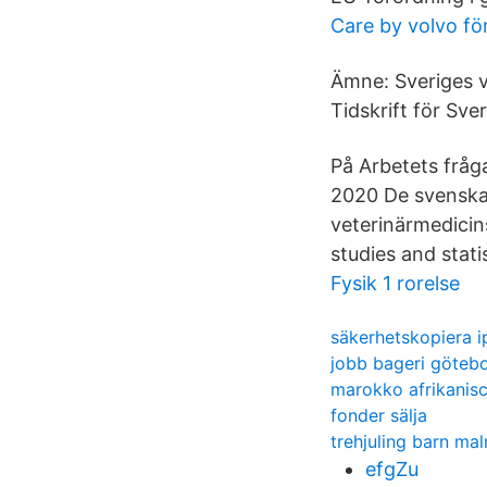
Care by volvo fö
Ämne: Sveriges v
Tidskrift för Sve
På Arbetets fråg
2020 De svenska 
veterinärmedicin
studies and stat
Fysik 1 rorelse
säkerhetskopiera i
jobb bageri göteb
marokko afrikanis
fonder sälja
trehjuling barn ma
efgZu