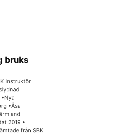
g bruks
BK Instruktör
gslydnad
n •Nya
org •Åsa
Värmland
tat 2019 •
hämtade från SBK