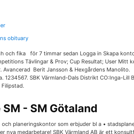
der
ns obituary
unch och fika för 7 timmar sedan Logga in Skapa konto
titions Tävlingar & Prov; Cup Resultat; User Mitt ko
r. Avancerad Berit Jansson & Hexgårdens Manolito.
. 1234567. SBK Värmland-Dals Distrikt CO:Inga-Lill
Filipstad.
e SM - SM Götaland
t- och planeringskontor som erbjuder bl a • stadsplan
er nya medarbetare! SBK Värmland AB är ett konsult