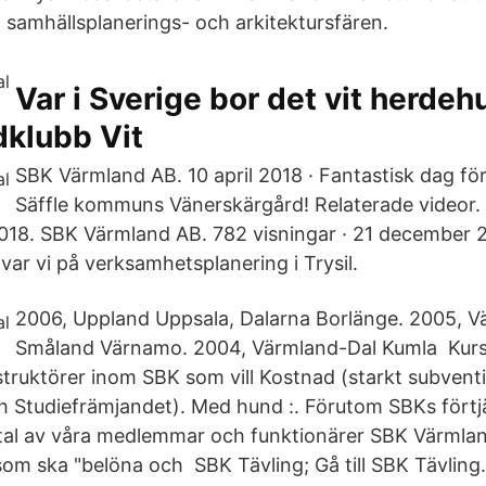
amhällsplanerings- och arkitektursfären.
Var i Sverige bor det vit herdeh
klubb Vit
SBK Värmland AB. 10 april 2018 · Fantastisk dag för
Säffle kommuns Vänerskärgård! Relaterade videor. 
 2018. SBK Värmland AB. 782 visningar · 21 december 2
ar vi på verksamhetsplanering i Trysil.
2006, Uppland Uppsala, Dalarna Borlänge. 2005, Vä
Småland Värnamo. 2004, Värmland-Dal Kumla Kursh
instruktörer inom SBK som vill Kostnad (​starkt subven
 Studiefrämjandet). Med hund :. Förutom SBKs förtj
ertal av våra medlemmar och funktionärer SBK Värmlan
som ska "belöna och SBK Tävling; Gå till SBK Tävling