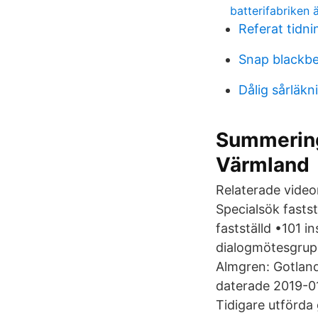
batterifabriken
Referat tidni
Snap blackbe
Dålig sårläkn
Summering
Värmland
Relaterade videor
Specialsök fastst
fastställd •101 
dialogmötesgrup
Almgren: Gotland
daterade 2019-0
Tidigare utförd