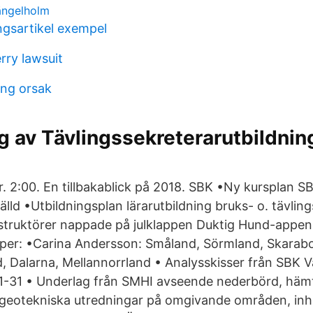
 ängelholm
ngsartikel exempel
rry lawsuit
ing orsak
 av Tävlingssekreterarutbildnin
. 2:00. En tillbakablick på 2018. SBK •Ny kursplan S
älld •Utbildningsplan lärarutbildning bruks- o. tävlin
instruktörer nappade på julklappen Duktig Hund-appe
per: •Carina Andersson: Småland, Sörmland, Skarab
, Dalarna, Mellannorrland • Analysskisser från SBK 
1-31 • Underlag från SMHI avseende nederbörd, häm
a geotekniska utredningar på omgivande områden, in