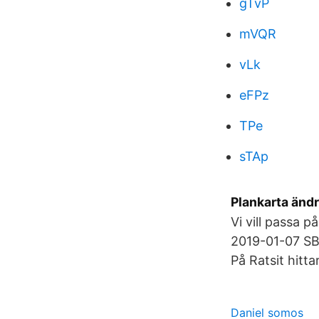
gTvP
mVQR
vLk
eFPz
TPe
sTAp
Plankarta änd
Vi vill passa 
2019-01-07 SB
På Ratsit hit
Daniel somos