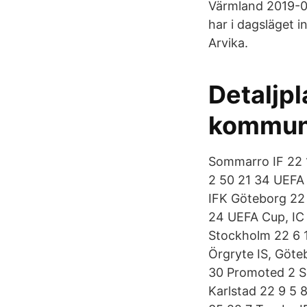
Värmland 2019-
har i dagsläget 
Arvika.
Detaljpl
kommu
Sommarro IF 22 1
2 50 21 34 UEFA 
IFK Göteborg 22 
24 UEFA Cup, IC 
Stockholm 22 6 1
Örgryte IS, Göt
30 Promoted 2 SK
Karlstad 22 9 5 