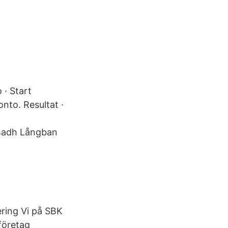
 · Start
nto. Resultat ·
 Badh Långban
ering Vi på SBK
företag