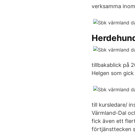
verksamma inom s
Herdehund
tillbakablick på
Helgen som gick v
till kursledare/ 
Värmland-Dal och
fick även ett fl
förtjänsttecken 