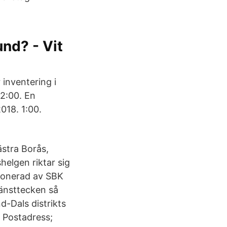
und? - Vit
 inventering i
2:00. En
018. 1:00.
stra Borås,
elgen riktar sig
tionerad av SBK
änsttecken så
d-Dals distrikts
. Postadress;