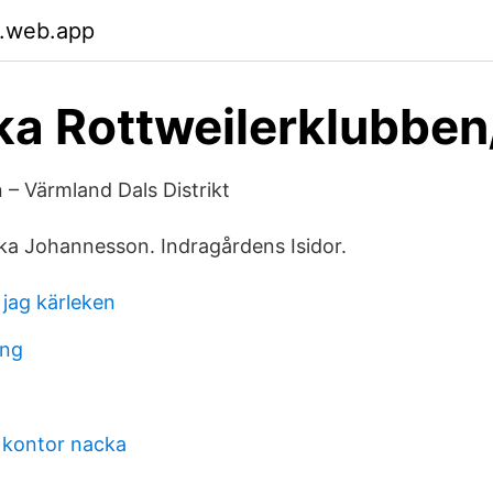
.web.app
a Rottweilerklubben
n – Värmland Dals Distrikt
ika Johannesson. Indragårdens Isidor.
 jag kärleken
ing
 kontor nacka