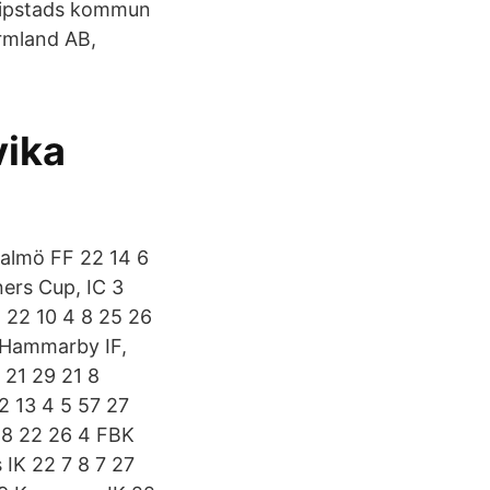
ipstads kommun
ärmland AB,
vika
Malmö FF 22 14 6
ers Cup, IC 3
 22 10 4 8 25 26
 Hammarby IF,
 21 29 21 8
 13 4 5 57 27
28 22 26 4 FBK
 IK 22 7 8 7 27