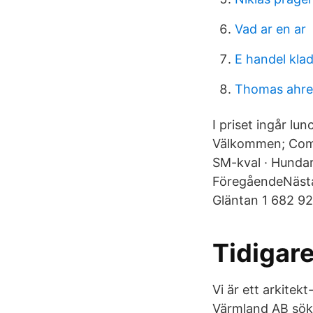
Vad ar en ar
E handel kla
Thomas ahre
I priset ingår l
Välkommen; Compe
SM-kval · Hunda
FöregåendeNästa
Gläntan 1 682 92 
Tidigar
Vi är ett arkitek
Värmland AB sök