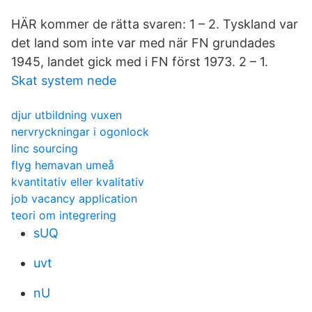
HÄR kommer de rätta svaren: 1 – 2. Tyskland var
det land som inte var med när FN grundades
1945, landet gick med i FN först 1973. 2 – 1.
Skat system nede
djur utbildning vuxen
nervryckningar i ogonlock
linc sourcing
flyg hemavan umeå
kvantitativ eller kvalitativ
job vacancy application
teori om integrering
sUQ
uvt
nU