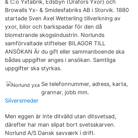
& C:o Yxfabrik, Edsbyn (Urafors Yxor) och
Browalls Yx- & Smidesfabriks AB i Storvik. 1880
startade Sven Axel Wetterling tillverkning av
yxor, bilor och barkspadar för den då
blomstrande skogsindustrin. Norlunds
samförvaltade stiftelser BILAGOR TILL
ANSÖKAN Är du gift eller sammanboende ska
bådas uppgifter anges i ansökan. Samtliga
uppgifter ska styrkas.
Se telefonnummer, adress, karta,
grannar, jobb mm.
Silversmeder
Men eggen är inte ditvälld utan ditsvetsad,
därefter har man slipat bort svetsskarven.
Norlund A/S Dansk savværk i drift.