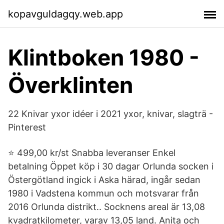
kopavguldagqy.web.app
Klintboken 1980 -
Överklinten
22 Knivar yxor idéer i 2021 yxor, knivar, slagträ -
Pinterest
⭐ 499,00 kr/st Snabba leveranser Enkel
betalning Öppet köp i 30 dagar Orlunda socken i
Östergötland ingick i Aska härad, ingår sedan
1980 i Vadstena kommun och motsvarar från
2016 Orlunda distrikt.. Socknens areal är 13,08
kvadratkilometer, varav 13,05 land. Anita och