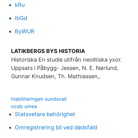
kRu
IbGd
ByWUR
LATIKBERGS BYS HISTORIA
Historiska En studie utifrån neolitiska yxor.
Uppsats i Påbygg- Jessen, N. E. Nørlund,
Gunnar Knudsen, Th. Mathiassen,.
Habiliteringen sundsvall
ocab umea
Statsvetare behörighet
Omregistrering bil ved dødsfald