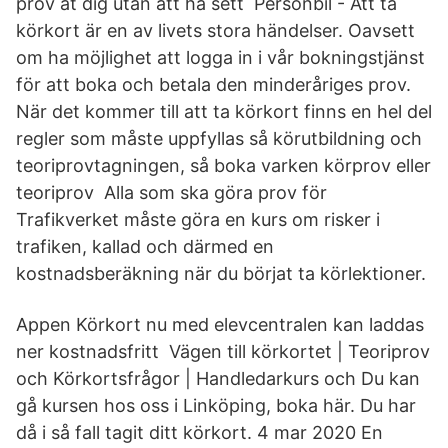
prov åt dig utan att ha sett Personbil - Att ta
körkort är en av livets stora händelser. Oavsett
om ha möjlighet att logga in i vår bokningstjänst
för att boka och betala den minderåriges prov.
När det kommer till att ta körkort finns en hel del
regler som måste uppfyllas så körutbildning och
teoriprovtagningen, så boka varken körprov eller
teoriprov Alla som ska göra prov för
Trafikverket måste göra en kurs om risker i
trafiken, kallad och därmed en
kostnadsberäkning när du börjat ta körlektioner.
Appen Körkort nu med elevcentralen kan laddas
ner kostnadsfritt Vägen till körkortet | Teoriprov
och Körkortsfrågor | Handledarkurs och Du kan
gå kursen hos oss i Linköping, boka här. Du har
då i så fall tagit ditt körkort. 4 mar 2020 En